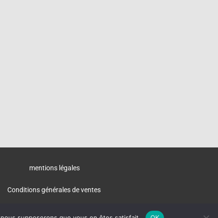
mentions légales
Conditions générales de ventes
Copyright © Webiron
e, nous supposerons que vous en êtes satisfait.
OK