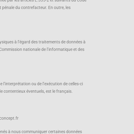
ée par les articles L.335-2 et suivants du Code
t pénale du contrefacteur. En outre, les
hysiques à l’égard des traitements de données à
la Commission nationale de l’informatique et des
 l’interprétation ou de l’exécution de celles-ci
e contentieux éventuels, est le français.
concept.fr
 amenés à nous communiquer certaines données