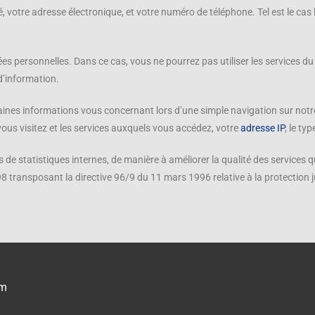
té, votre adresse électronique, et votre numéro de téléphone. Tel est le cas
s personnelles. Dans ce cas, vous ne pourrez pas utiliser les services du 
d’information.
ines informations vous concernant lors d’une simple navigation sur notre
vous visitez et les services auxquels vous accédez, votre
adresse IP
, le ty
ns de statistiques internes, de manière à améliorer la qualité des service
1998 transposant la directive 96/9 du 11 mars 1996 relative à la protection
om