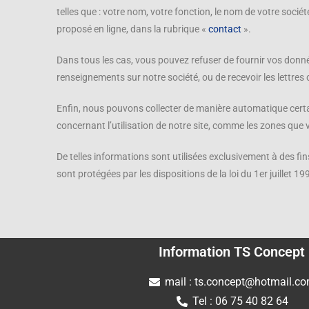
telles que : votre nom, votre fonction, le nom de votre socié
proposé en ligne, dans la rubrique «
contact
».
Dans tous les cas, vous pouvez refuser de fournir vos donnée
renseignements sur notre société, ou de recevoir les lettres 
Enfin, nous pouvons collecter de manière automatique certa
concernant l’utilisation de notre site, comme les zones que 
De telles informations sont utilisées exclusivement à des fi
sont protégées par les dispositions de la loi du 1er juillet 
Information TS Concept
mail : ts.concept@hotmail.c
Tel : 06 75 40 82 64