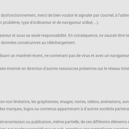
n dysfonctionnement, merci de bien vouloir le signaler par courriel, à l’a
 problème, type d’ordinateur et de navigateur utilisé, …).
utilisateur et sous sa seule responsabilité. En conséquence, ne saurait ê
 de données consécutives au téléchargement.
utilisant un matériel récent, ne contenant pas de virus et avec un navigateu
site internet en direction d’autres ressources présentes sur le réseau Inte
çon non limitative, les graphismes, images, textes, vidéos, animations, sons
on des marques, logos ou contenus appartenant à d’autres sociétés partena
retransmission ou publication, même partielle, de ces différents éléments 