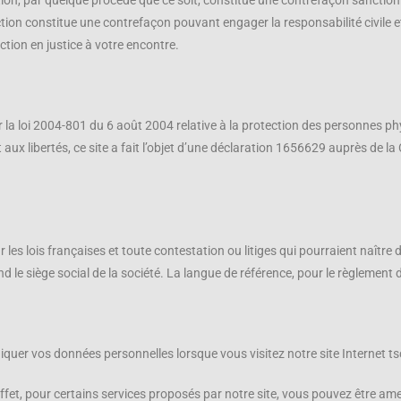
ion, par quelque procédé que ce soit, constitue une contrefaçon sanctionn
diction constitue une contrefaçon pouvant engager la responsabilité civile e
tion en justice à votre encontre.
 la loi 2004-801 du 6 août 2004 relative à la protection des personnes p
et aux libertés, ce site a fait l’objet d’une déclaration 1656629 auprès de 
les lois françaises et toute contestation ou litiges qui pourraient naître de
le siège social de la société. La langue de référence, pour le règlement d
uer vos données personnelles lorsque vous visitez notre site Internet ts
effet, pour certains services proposés par notre site, vous pouvez être