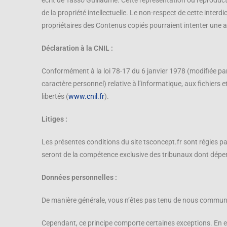
écrit de Tasso Guillaume. Cette représentation ou reproduct
de la propriété intellectuelle. Le non-respect de cette inter
propriétaires des Contenus copiés pourraient intenter une ac
Déclaration à la CNIL :
Conformément à la loi 78-17 du 6 janvier 1978 (modifiée par
caractère personnel) relative à l’informatique, aux fichiers 
libertés (
www.cnil.fr
).
Litiges :
Les présentes conditions du site tsconcept.fr sont régies par 
seront de la compétence exclusive des tribunaux dont dépend 
Données personnelles :
De manière générale, vous n’êtes pas tenu de nous communiq
Cependant, ce principe comporte certaines exceptions. En 