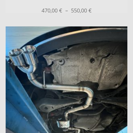
470,00
€
–
550,00
€