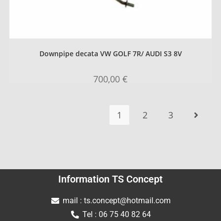
Downpipe decata VW GOLF 7R/ AUDI S3 8V
700,00
€
1
2
3
Information TS Concept
mail : ts.concept@hotmail.com
Tel : 06 75 40 82 64