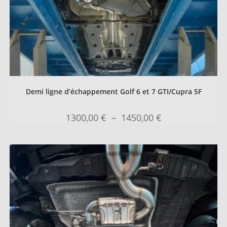
Demi ligne d’échappement Golf 6 et 7 GTI/Cupra 5F
1300,00
€
–
1450,00
€