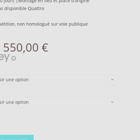
10 jours |Montage en lieu et place d’origine
as disponible Quattro
pétition, non homologué sur voie publique
–
550,00
€
?
sir une option
sir une option