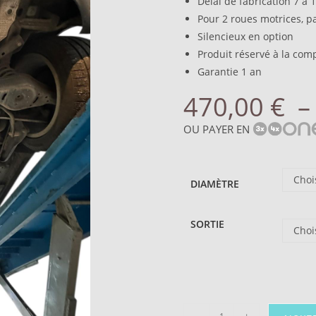
Délai de fabrication 7 à 
Pour 2 roues motrices, p
Silencieux en option
Produit réservé à la com
Garantie 1 an
470,00
€
OU PAYER EN
Choi
DIAMÈTRE
SORTIE
Choi