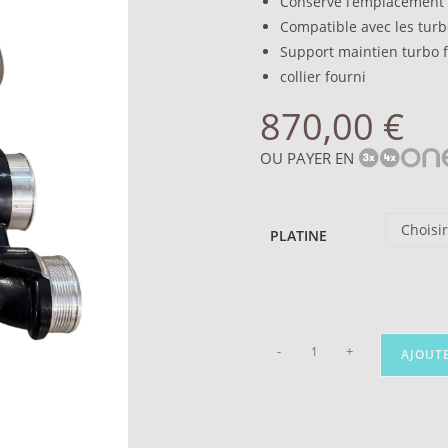
Conserve l’emplacement 
Compatible avec les tur
Support maintien turbo 
collier fourni
870,00
€
OU PAYER EN
Choisi
PLATINE
-
+
AJOUT