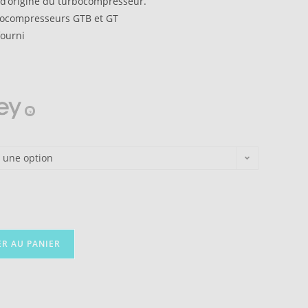
d’origine du turbocompresseur.
bocompresseurs GTB et GT
fourni
?
r une option
ER AU PANIER