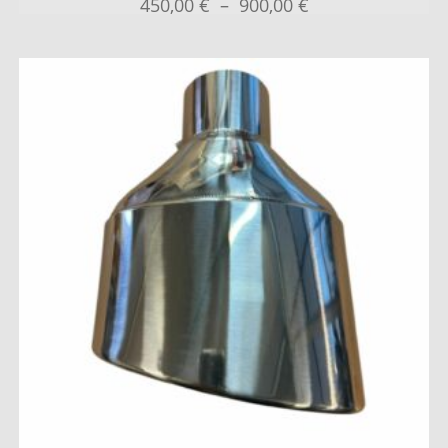
450,00
€
–
900,00
€