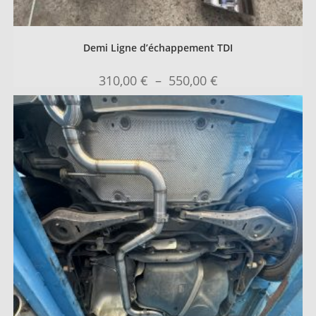
Demi Ligne d’échappement TDI
310,00
€
–
550,00
€