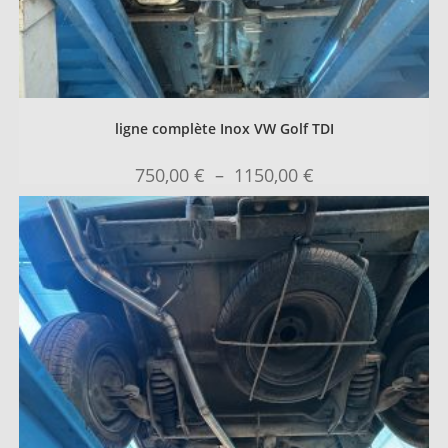
ligne complète Inox VW Golf TDI
750,00
€
–
1150,00
€