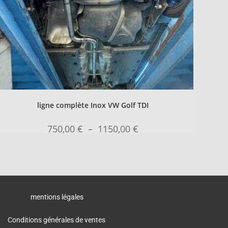
ligne complète Inox VW Golf TDI
750,00
€
–
1150,00
€
mentions légales
Conditions générales de ventes