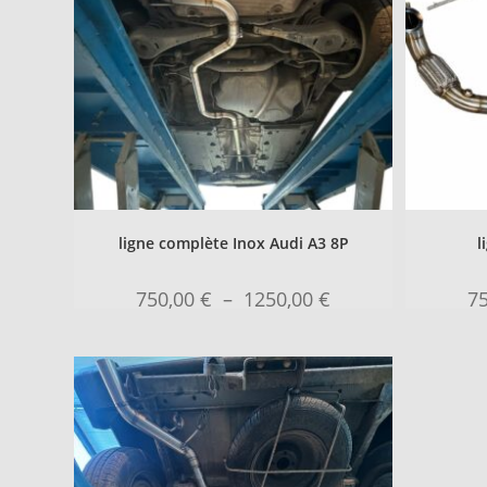
ligne complète Inox Audi A3 8P
l
750,00
€
–
1250,00
€
7