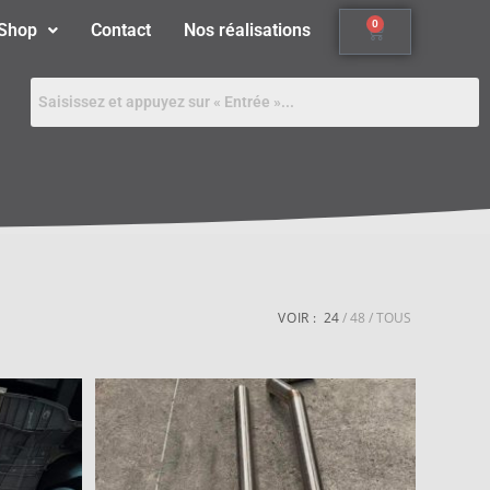
0
Shop
Contact
Nos réalisations
VOIR :
24
48
TOUS