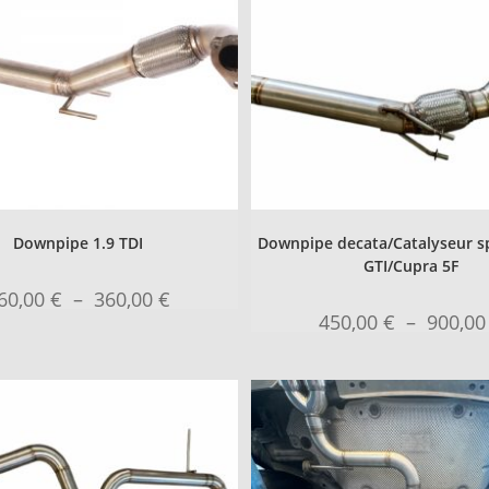
Downpipe 1.9 TDI
Downpipe decata/Catalyseur sp
GTI/Cupra 5F
60,00
€
–
360,00
€
450,00
€
–
900,0