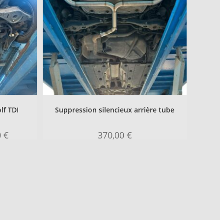
lf TDI
Suppression silencieux arrière tube
0
€
370,00
€